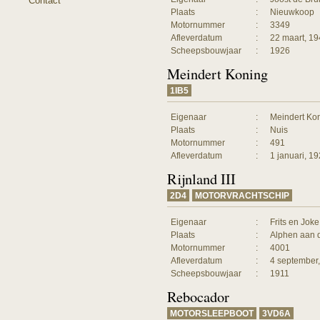
Contact
Plaats
:
Nieuwkoop
Motornummer
:
3349
Afleverdatum
:
22 maart, 1
Scheepsbouwjaar
:
1926
Meindert Koning
1IB5
Eigenaar
:
Meindert Ko
Plaats
:
Nuis
Motornummer
:
491
Afleverdatum
:
1 januari, 1
Rijnland III
2D4
MOTORVRACHTSCHIP
Eigenaar
:
Frits en Joke
Plaats
:
Alphen aan 
Motornummer
:
4001
Afleverdatum
:
4 september
Scheepsbouwjaar
:
1911
Rebocador
MOTORSLEEPBOOT
3VD6A