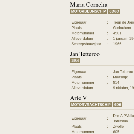
Maria Cornelia
MOTORBEUNSCHIP
6D6O
Eigenaar
:
Teun de Jon
Plaats
:
Gorinchem
Motornummer
:
4501
Afleverdatum
:
1 januari, 1
Scheepsbouwjaar
:
1965
Jan Tetteroo
1IB4
Eigenaar
:
Jan Tetteroo
Plaats
:
Maasdijk
Motornummer
:
814
Afleverdatum
:
9 oktober, 1
Arie V
MOTORVRACHTSCHIP
6D6
Dhr. A.P.Volk
Eigenaar
:
Jorritsma
Plaats
:
Zwolle
Motornummer
:
605