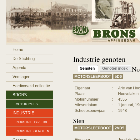
Home
Industrie genoten
De Stichting
No
Agenda
Genoten
Genoten index
Verslagen
MOTORSLEEPBOOT
5D6
Hardinxveld collectie
Eigenaar
:
Arie van Hoo
Plaats
:
Hoevelaken
BRONS
Motornummer
:
4555
MOTORTYPES
Afleverdatum
:
1 januari, 1
Scheepsbouwjaar
:
1948
INDUSTRIE
Sien
INDUSTRIE TYPE D8
MOTORSLEEPBOOT
2VD5
INDUSTRIE GENOTEN
Eigenaar
:
Joost de Bru