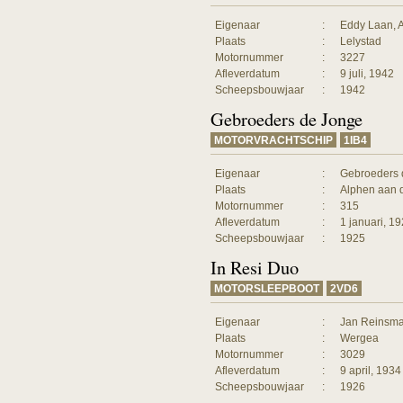
Eigenaar
:
Eddy Laan, 
Plaats
:
Lelystad
Motornummer
:
3227
Afleverdatum
:
9 juli, 1942
Scheepsbouwjaar
:
1942
Gebroeders de Jonge
MOTORVRACHTSCHIP
1IB4
Eigenaar
:
Gebroeders 
Plaats
:
Alphen aan 
Motornummer
:
315
Afleverdatum
:
1 januari, 1
Scheepsbouwjaar
:
1925
In Resi Duo
MOTORSLEEPBOOT
2VD6
Eigenaar
:
Jan Reinsm
Plaats
:
Wergea
Motornummer
:
3029
Afleverdatum
:
9 april, 1934
Scheepsbouwjaar
:
1926