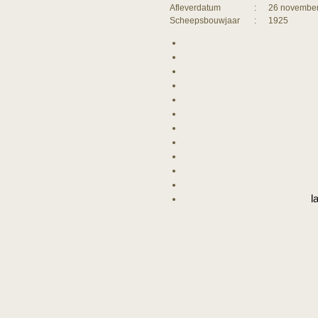
Afleverdatum
:
26 november
Scheepsbouwjaar
:
1925
l