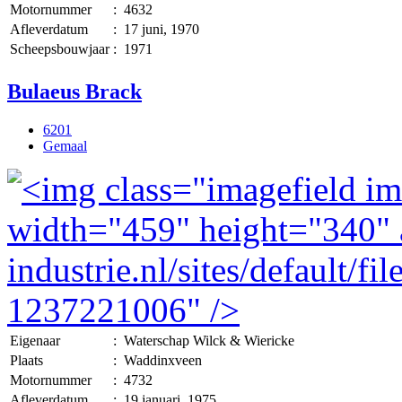
Motornummer
:
4632
Afleverdatum
:
17 juni, 1970
Scheepsbouwjaar
:
1971
Bulaeus Brack
6201
Gemaal
Eigenaar
:
Waterschap Wilck & Wiericke
Plaats
:
Waddinxveen
Motornummer
:
4732
Afleverdatum
:
19 januari, 1975