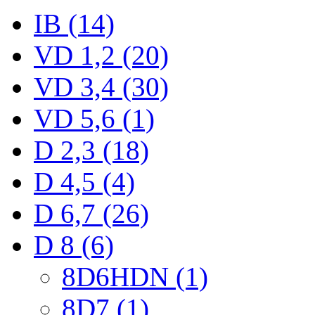
IB (14)
VD 1,2 (20)
VD 3,4 (30)
VD 5,6 (1)
D 2,3 (18)
D 4,5 (4)
D 6,7 (26)
D 8 (6)
8D6HDN (1)
8D7 (1)