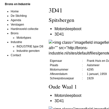
Brons en Industrie
3D41
Home
De Stichting
Spitsbergen
Agenda
Verslagen
Motorsleepboot
Hardinxveld collectie
Brons
3D41
Motortypes
Industrie
INDUSTRIE type D8
Industrie genoten
Contact
Eigenaar
:
Frank Huis en Da
Plaats
:
Aalsmeer
Motornummer
:
4295
Afleverdatum
:
1 januari, 1959
Scheepsbouwjaar
:
1929
Oude Waal 1
Motorsleepboot
3D41