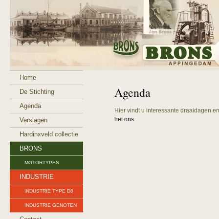
Home
Agenda
De Stichting
Agenda
Hier vindt u interessante draaidagen e
het ons
.
Verslagen
Hardinxveld collectie
BRONS
MOTORTYPES
INDUSTRIE
INDUSTRIE TYPE D8
INDUSTRIE GENOTEN