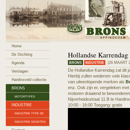
Home
Hollandse Karrendag 
De Stichting
(26 MAART 2
Agenda
BRONS
INDUSTRIE
De Hollandse Karrendag zal dit 
Verslagen
Hierbij zullen wederom vele klass
Hardinxveld collectie
van uiteenlopende merken als
B
enz. Ook zijn er, vergeleken met
BRONS
motoren draaiend te bewonderen
MOTORTYPES
Nijverheidsstraat 11 B te Hardinx
INDUSTRIE
10:00 - 16:00 Toegang: gratis
INDUSTRIE TYPE D8
INDUSTRIE GENOTEN