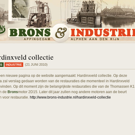
dinxveld collectie
(21 JUNI 2010)
NS
INDUSTRIE
 een nieuwe pagina op de website aangemaakt: Hardinxveld collectie. Op deze
a zal verslag gedaan worden van de restauraties die momenteel in Hardinxveld
svinden. Op dit moment zijn de belangrijkste restauraties die van de Thomassen K1
n de
Brons
motor 2D15. Later dit jaar zullen nog andere motoren aan de beurt
 voor restauratie.
http://www.brons-industrie.nl/hardinxveld-collectie