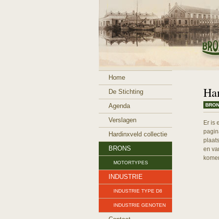
Home
Har
De Stichting
Agenda
BRO
Verslagen
Er is
pagin
Hardinxveld collectie
plaat
BRONS
en va
komen
MOTORTYPES
INDUSTRIE
INDUSTRIE TYPE D8
INDUSTRIE GENOTEN