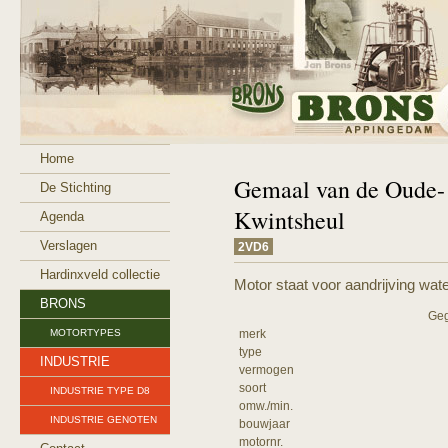
Home
Gemaal van de Oude-
De Stichting
Kwintsheul
Agenda
Verslagen
2VD6
Hardinxveld collectie
Motor staat voor aandrijving wa
BRONS
Geg
MOTORTYPES
merk
type
INDUSTRIE
vermogen
soort
INDUSTRIE TYPE D8
omw./min.
INDUSTRIE GENOTEN
bouwjaar
motornr.